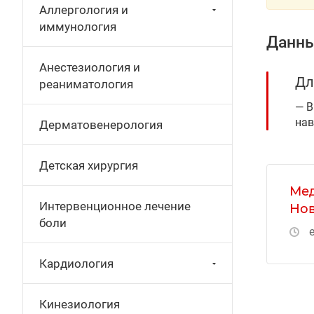
Аллергология и
иммунология
Данны
Анестезиология и
Дл
реаниматология
В
нав
Дерматовенерология
Детская хирургия
Мед
Интервенционное лечение
Нов
боли
е
Кардиология
Кинезиология