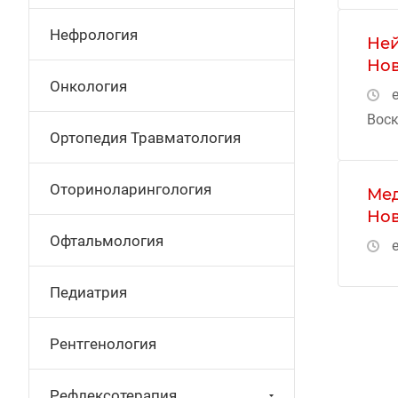
Нефрология
Ней
Нов
Онкология
е
Воск
Ортопедия Травматология
Оториноларингология
Мед
Нов
Офтальмология
е
Педиатрия
Рентгенология
Рефлексотерапия