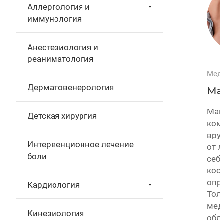
Аллергология и
иммунология
Анестезиология и
реаниматология
Мед
Дерматовенерология
Ма
Ман
Детская хирургия
ко
вру
Интервенционное лечение
от 
боли
себ
ко
опр
Кардиология
То
ме
Кинезиология
обл