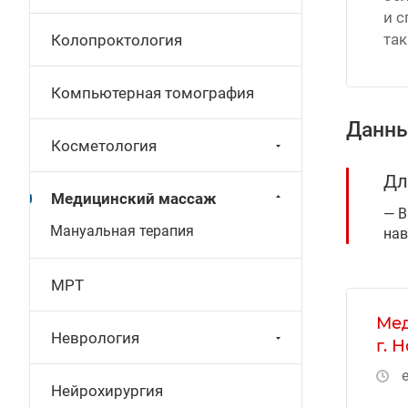
и 
так
Колопроктология
Компьютерная томография
Данны
Косметология
Дл
Медицинский массаж
В
Мануальная терапия
нав
МРТ
Мед
Неврология
г. 
е
Нейрохирургия