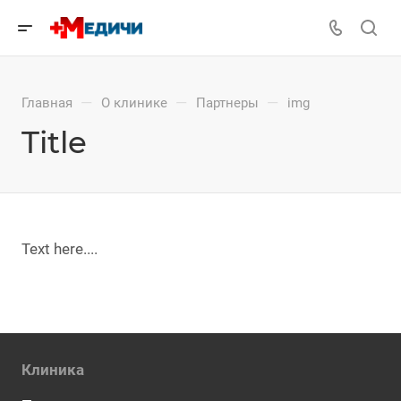
—
—
—
Главная
О клинике
Партнеры
img
Title
Text here....
Клиника