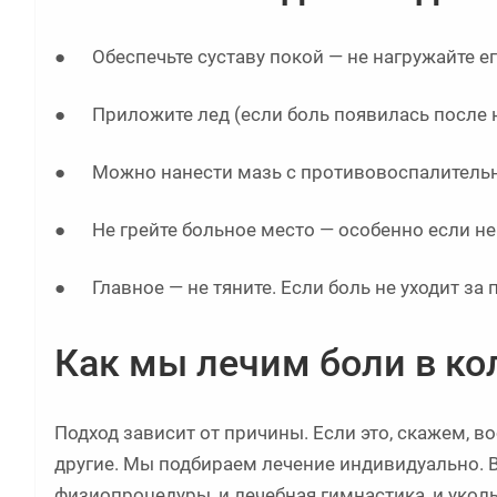
● Обеспечьте суставу покой — не нагружайте ег
● Приложите лед (если боль появилась после н
● Можно нанести мазь с противовоспалительн
● Не грейте больное место — особенно если не 
● Главное — не тяните. Если боль не уходит за п
Как мы лечим боли в ко
Подход зависит от причины. Если это, скажем, 
другие. Мы подбираем лечение индивидуально. 
физиопроцедуры, и лечебная гимнастика, и уколы