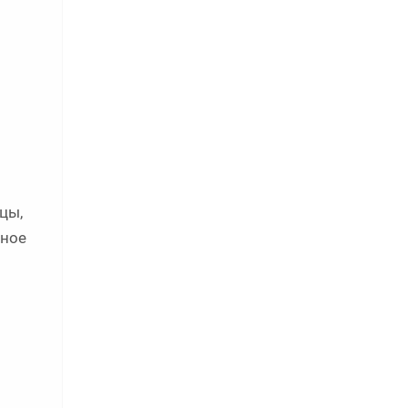
цы,
ьное